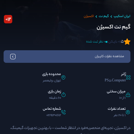
ایران اسکیپ
گیم نت
اکسیژن
12
+
گیم نت اکسیژن
5
(0 بازیکن)
0 نظر ثبت شده
مشاهده نظرات کاربران
ژانر
محدوده بازی
PS5،Computer
تهران، ولیعصر
میزان سختی
زمان بازی
1 از 10
60 دقیقه
تعداد نفرات
شماره تماس
1 تا 20 نفر
02191301612
در اکسیژن، تجربه‌ای منحصربه‌فرد در انتظار شماست – با بهترین تجهیزات گیمینگ،