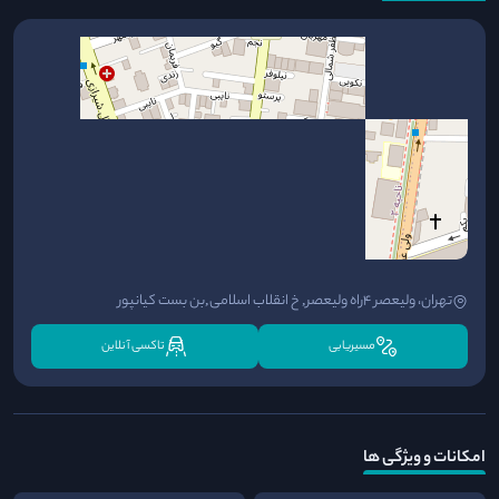
تهران، ولیعصر 4راه ولیعصر, خ انقلاب اسلامی,بن بست کیانپور
مسیریابی
تاکسی آنلاین
امکانات و ویژگی ها