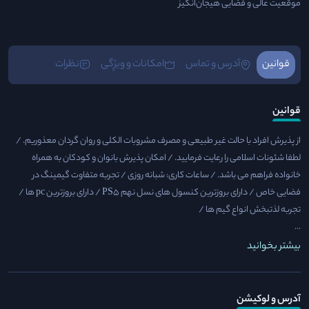
موقعیت عالی و فضایی هیجان‌انگیز
قوانین
آدرس و تماس
امکانات و ویژِگی
نظرات
قوانین
از پذیرش افراد با حالت غیر طبیعی و مصرف مشروبات الکلی و روان گردان معذوریم. /​
لطفا شئونات اسلامی را رعایت فرمایید. / امکان پذیرش بانوان و کودکان به همراه
خانواده فراهم می باشد. /​ ساعات کاری: شبانه روزی / تجربه متفاوت گیمینگ در
فضایی خاص / دارای بروزترین کنسول های نسل نهم PS5 / دارای بروزترین pc ها /
تجربه لذتبخش انواع گیم ها /
...
بیشتر بخوانید
آدرس و لوکیشن