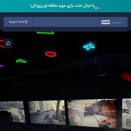
🛏️
با خیال تخت بازی مورد علاقه تو رزرو کن!
همه شهرها
جستجو در