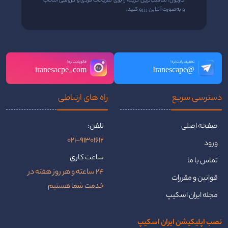
کاربران، مناسب‌ترین گزینه را برای تفریحات فردی و گروهی انتخاب
و به‌صورت آنلاین رزرو کنید.
تخفیف یادت نره!
فالو یادت نره!
iranesacpe_com
@Iranescape
دسترسی سریع
راه ‌های ارتباطی
صفحه اصلی
تلفن:
021-91301612
ورود
ساعت کاری
تماس با ما
24 ساعته و هر روز هفته در
قوانین و مقررات
خدمت شما هستیم
مجله ایران اسکیپ
نصب اپلیکیشن ایران اسکیپ