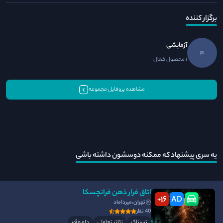
برگزار کننده
آزمایشی
1 محصول فعال
مشاهده پروفایل مجموعه
یه سری پیشنهاد که ممکنه دوسشون داشته باشی
اتاق فرار ذهن فرانچسکا
16
AD
+
تهران،میرداماد
40 نظر
ترسناک
تئاتر تعاملی
دلهره آور