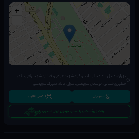
+
−
تهران، عبدل آباد عبدل آباد، بزرگراه شهید چراغی، خیابان شهید زلفی، بلوار
مطهری شمالی، بوستان شریعتی، سرای محله شهرک شریعتی
مسیریابی
تاکسی آنلاین
رفت و برگشت رو با اسنپ مهمون ایران اسکیپ باش