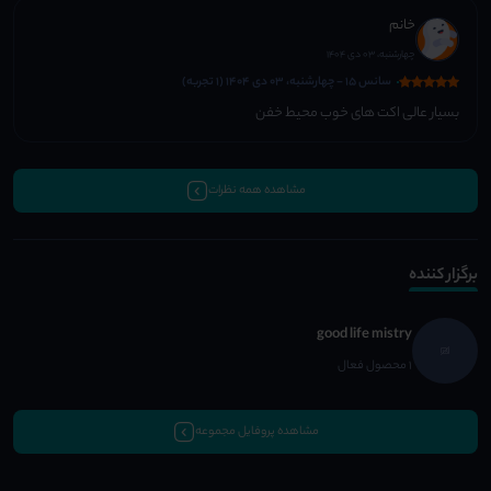
خانم
چهارشنبه، 03 دی 1404
سانس 15 - چهارشنبه، 03 دی 1404 (1 تجربه)
بسیار عالی اکت های خوب محیط خفن
مشاهده همه نظرات
برگزار کننده
good life mistry
1 محصول فعال
مشاهده پروفایل مجموعه