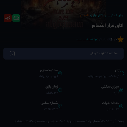
ایران اسکیپ
اتاق فرار
الغمام
16
+
اتاق فرار الغمام
4٫6
(24 بازیکن)
2 نظر ثبت شده
مشاهده نظرات کاربران
ژانر
محدوده بازی
ترسناک،دلهره آور،وهم آلود
تهران، عبدل آباد
میزان سختی
زمان بازی
9 از 10
100 دقیقه
تعداد نفرات
شماره تماس
4 تا 12 نفر
02191301612
وقت آن شده که آسمان را به مقصد زمین ترک کنید. زمین، مقصدی که همیشه از