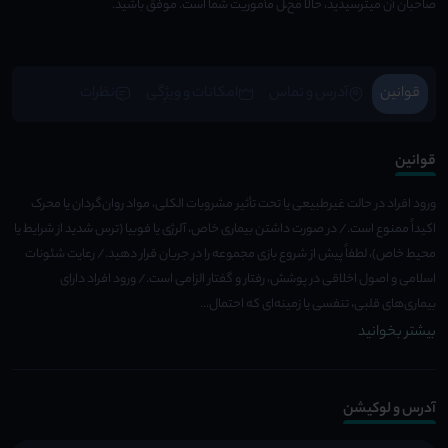
صاحبان آن میترسیدید، حالا مح ّل مأموریت شما است. موفق باشید.
قوانین
آدرس و تماس
امکانات و ویژِگی
نظرات
قوانین
ورود افراد در حالت غیرطبیعی یا تحت تأثیر مشروبات الکلی، مواد روان‌گردان یا محرک
اکیداً ممنوع است./ در صورت داشتن بیماری خاص، آلرژی یا فوبیا (ترس شدید از شرایط یا
محیط خاص)، لطفاً پیش از شروع بازی مجموعه را در جریان قرار دهید./ رعایت شئونات
اسلامی و اصول اخلاقی در پوشش، رفتار و گفتار الزامی است./ ورود افراد دارای
بیماری‌های قلبی، تنفسی یا زمینه‌ای که احتمال...
بیشتر بخوانید
آدرس و لوکیشن