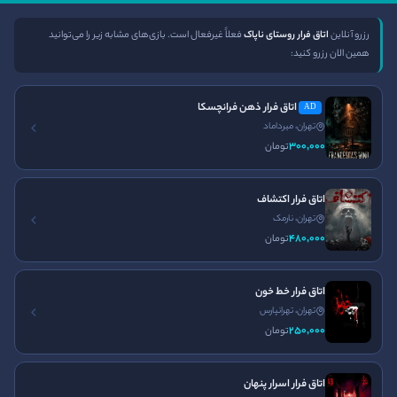
دسترسی سریع
راه ‌های ارتباطی
رزرو آنلاین
اتاق فرار روستای ناپاک
فعلاً غیرفعال است. بازی‌های مشابه زیر را می‌توانید
همین الان رزرو کنید:
صفحه اصلی
تلفن:
021-91301612
ورود
اتاق فرار ذهن فرانچسکا
AD
ساعت کاری
تهران، میرداماد
تماس با ما
300٬000
تومان
24 ساعته و هر روز هفته در
قوانین و مقررات
خدمت شما هستیم
مجله ایران اسکیپ
اتاق فرار اکتشاف
تهران، نارمک
نصب اپلیکیشن ایران اسکیپ
480٬000
تومان
اتاق فرار خط خون
تهران، تهرانپارس
250٬000
تومان
اتاق فرار ترسناک
اتاق فرار اصفهان
اتاق فرار تهران
اتاق فرار غیر ترسناک
اتاق فرار کرج
اتاق فرار اسرار پنهان
اتاق فرار مشهد
پرونده آنلاین
سینما ترس