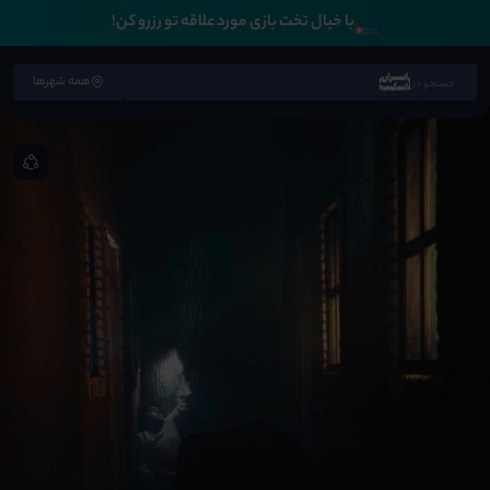
🛏️
با خیال تخت بازی مورد علاقه تو رزرو کن!
همه شهرها
جستجو در