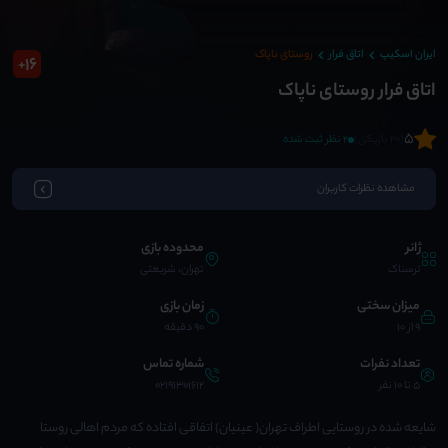
ایران اسکیپ
اتاق فرار
روستای ناپاک
16
+
اتاق فرار روستای ناپاک
5
(20 بازیکن)
2 نظر ثبت شده
مشاهده نظرات کاربران
ژانر
محدوده بازی
ترسناک
تهران، شریعتی
میزان سختی
زمان بازی
9 از 10
90 دقیقه
تعداد نفرات
شماره تماس
5 تا 10 نفر
02191301612
شایعه شده در روستایی اطراف تهران( عینیان) اتفاقی افتاده که مردم اهالی روستا