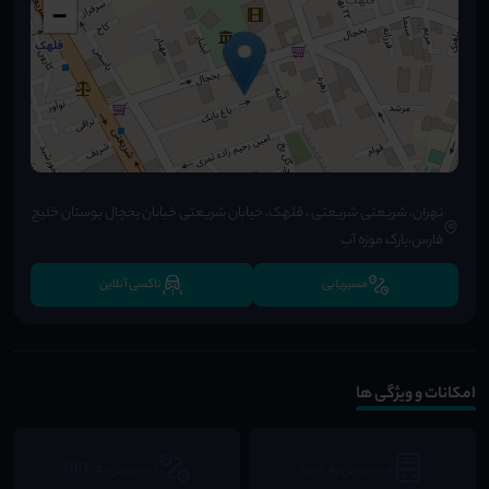
−
تهران، شریعتی شریعتی ، قلهک، خیابان شریعتی خیابان یخچال بوستان خلیج
فارس،پارک موزه آب
مسیریابی
تاکسی آنلاین
امکانات و ویژگی ها
دسترسی به مترو
دسترسی به BRT