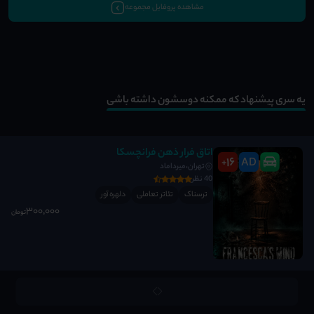
مشاهده پروفایل مجموعه
یه سری پیشنهاد که ممکنه دوسشون داشته باشی
اتاق فرار ذهن فرانچسکا
16
AD
+
تهران،میرداماد
40 نظر
ترسناک
تئاتر تعاملی
دلهره آور
300٬000
تومان