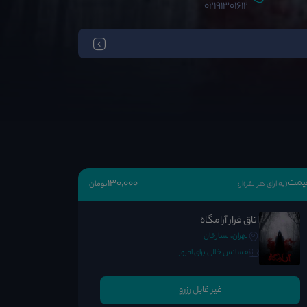
02191301612
یمت
130٬000
(به ازای هر نفر)
از:
تومان
اتاق فرار آرامگاه
تهران، ستارخان
0 سانس خالی برای امروز
غیر قابل رزرو