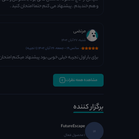
و هم خندیدم . پیشنهاد می کنم حتما امتحان کنید .
مرتضی
شنبه، 27 آبان 1402
سانس 19 - جمعه، 26 آبان 1402 (1 تجربه)
برای بار اول تجربه خیلی خوبی بود پیشنهاد میکنم امتحان
مشاهده همه نظرات
برگزار کننده
FutureEscape
1 محصول فعال