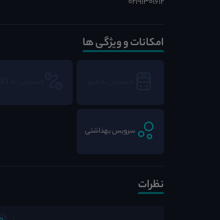
02191301612
امکانات و ویژگی ها
دسترسی به مترو
دسترسی به BRT
سرویس بهداشتی
نظرات