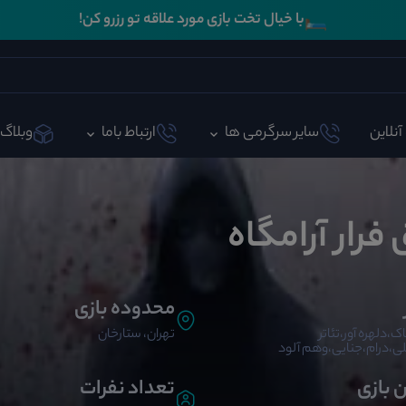
🛏️
با خیال تخت بازی مورد علاقه تو رزرو کن!
آنلاین
سایر سرگرمی ها
ارتباط باما
وبلاگ
 فرار آرامگاه
محدوده بازی
ک،دلهره آور،تئاتر
تهران، ستارخان
ی،درام،جنایی،وهم آلود
ن بازی
تعداد نفرات