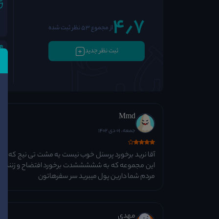
4٫7
از مجموع 53 نظر ثبت شده
ثبت نظر جدید
Mmd
جمعه، 01 دی 1402
آقا نرید برخورد پرسنل خوب نیست یه مشت تی نیج که نم
این مجموعه که به شششششدت برخورد افتضاح و زننده با 
مردم شما دارین پول میبرید سر سفرهاتون
مهدی