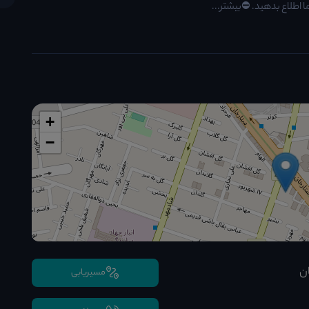
 اطلاع بدهید. ⛔️بیشتر...
+
−
ان
مسیریابی