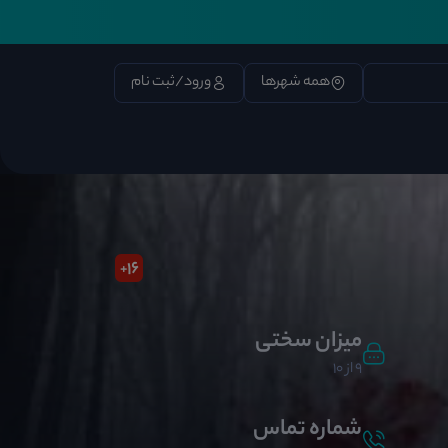
همه شهرها
ورود/ثبت نام
16
+
میزان سختی
9 از 10
شماره تماس