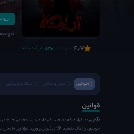
90 دقیقه
رزرو ات
حاج محمو
4٫7
53 نظر ثبت شده
(530 بازیکن)
قوانین
آدرس و تماس
امکانات و ویژِگی
قوانین
🚷از ورود افرادی که وضعیت غیرعادی دارند معذوریم. ⚠️در صو