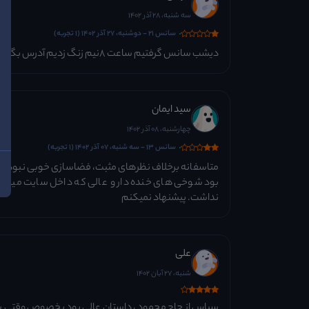
سه شنبه، 28 آذر 1402
سانس 21 - دوشنبه، 27 آذر 1402 (1 تجربه)
دیشب سانس گرفتیم ساعت 8نیم زنگ زدیم آدرس بگیریم میگن کنسل کردیم پولم زدیم
سید ایمان
چهارشنبه، 08 آذر 1402
سانس 13 - سه شنبه، 07 آذر 1402 (1 تجربه)
متاسفانه برخلاف نظرهای مثبت، فضاسازی خوبی نبود و ته
بود شوخی های خنده دار و عالی که داخل سایت میگفتن 
نداشت. پیشنهاد نمیکنم
علی
شنبه، 27 آبان 1402
سپاس از حاج محمود ، داستان عالی بود بخصوص وقتی شنی