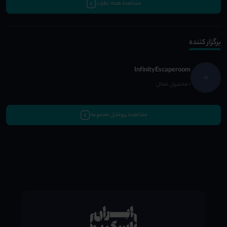
مشاهده همه نظرات
برگزار کننده
InfinityEscaperoom
1 محصول فعال
مشاهده پروفایل مجموعه
;