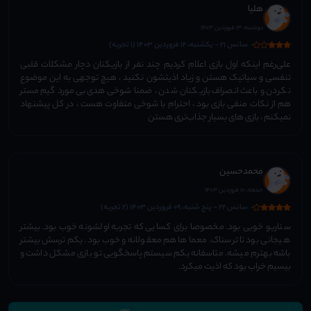
هلیا
دوشنبه، 13 فروردین 1403
سانس 21 - یکشنبه، 12 فروردین 1403 (1 تجربه)
علی‌رغم اینکه اول بازی اعلام کردیم چند نفر از بازیکنان دچار مشکلات قلبی
تنفسی و سیاتیک هستن و زیاد اذیتشون نکنید ، هیچ توجهی به این موضوع
نکردن و باعث انصراف بازیکنان شدن ، ضمنا شوخی هدی بی‌مورد گیم مستر
هم از نکات منفی بازی بود ، احترام با شوخی متفاوت هست ، در کل پیشنهاد
نمیکنم ، بازی های بسیار جذاب‌تری هستن
محمدحسین
جمعه، 10 فروردین 1403
سانس 22 - پنج شنبه، 09 فروردین 1403 (2 تجربه)
سناریو خوبی بود. مخصوصا برای کسایی که تجربه اولشونه خوب بود. بیشتر
هیجانی بود تا ترسناک. معما ها هم معقولانه و خوب بود. یکم ترسش بیشتر
باشه بهترم میشه. متاسفانه یکم سیستم پاسخگویی تو بازی مشکل داشت و
بیسیم خراب بود که اذیت میکرد.