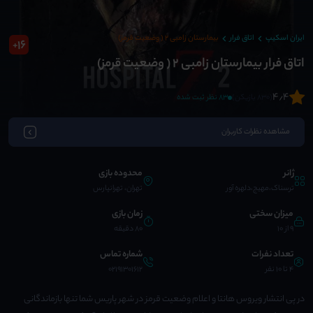
ایران اسکیپ
اتاق فرار
بیمارستان زامبی ۲ ( وضعیت قرمز)
16
+
اتاق فرار بیمارستان زامبی ۲ ( وضعیت قرمز)
4٫4
(830 بازیکن)
83 نظر ثبت شده
مشاهده نظرات کاربران
ژانر
محدوده بازی
ترسناک،مهیج،دلهره آور
تهران، تهرانپارس
میزان سختی
زمان بازی
9 از 10
80 دقیقه
تعداد نفرات
شماره تماس
4 تا 10 نفر
02191301612
در پی انتشار ویروس هانتا و اعلام وضعیت قرمز در شهر پاریس شما تنها بازماندگانی