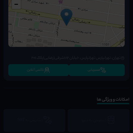
−
تهران، تهرانپارس تهرانپارس، خیابان ۱۸۲شرقی(رضایی)پلاک ۲۰۱
مسیریابی
تاکسی آنلاین
امکانات و ویژگی ها
دسترسی به مترو
دسترسی به BRT