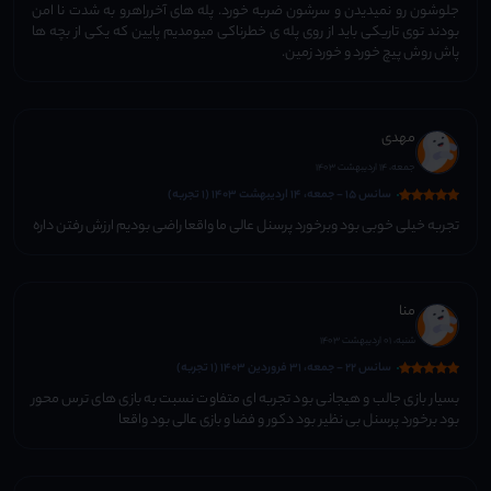
جلوشون رو نمیدیدن و سرشون ضربه خورد. پله های آخرراهرو به شدت نا امن
بودند توی تاریکی باید از روی پله ی خطرناکی میومدیم پایین که یکی از بچه ها
پاش روش پیچ خورد و خورد زمین.
مهدی
جمعه، 14 اردیبهشت 1403
سانس 15 - جمعه، 14 اردیبهشت 1403 (1 تجربه)
تجربه خیلی خوبی بود وبرخورد پرسنل عالی ما واقعا راضی بودیم ارزش رفتن داره
منا
شنبه، 01 اردیبهشت 1403
سانس 22 - جمعه، 31 فروردین 1403 (1 تجربه)
بسیار بازی جالب و هیجانی بود تجربه ای متفاوت نسبت به بازی های ترس محور
بود برخورد پرسنل بی نظیر بود دکور و فضا و بازی عالی بود واقعا