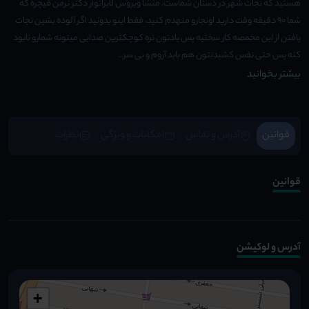
هستید که نجات شهر در دستان شماست. منشا ویروس لابراتوآر دکتر نرمن فیچره که
شما ۹۰ دقیقه وقت دارید اونجارو منهدم کنید، فقط اینو بدونید اگر آلوده بشین نجات
یافتن از این مخمصه کار سختیه پس یادتون نره کوچکترین صدایی میتونه شمارو نابود
کنه پس حتی نفس کشیدنتون هم باید آروم و بی سر...
بیشتر بخوانید
قوانین
آدرس و تماس
امکانات و ویژِگی
نظرات
قوانین
آدرس و لوکیشن
+