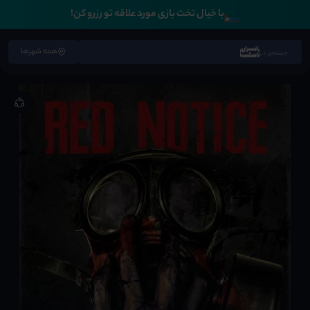
🛏️
با خیال تخت بازی مورد علاقه تو رزرو کن!
همه شهرها
جستجو در