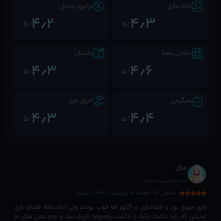
فضا سازی
برخورد پرسنل
4٫2
4٫3
/5
/5
طراحی معما
داستان
4٫3
4٫6
/5
/5
سرگرمی
اجرای بازی
4٫3
4٫4
/5
/5
غزال
شنبه، 15 اردیبهشت 1403
سانس 23 - جمعه، 14 اردیبهشت 1403 (1 تجربه)
بازی مهیج بود و فضاسازی و اکتور ها خوب بودند ولی متاسفانه فضای بازی
امنیتی که باید داشته باشه را نداشت. راهروها تاریک بود و هم تیمی های ما