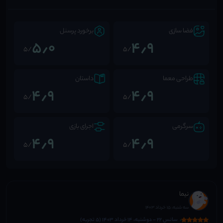
فضا سازی
برخورد پرسنل
5٫0
4٫9
/5
/5
طراحی معما
داستان
4٫9
4٫9
/5
/5
سرگرمی
اجرای بازی
4٫9
4٫9
/5
/5
نیما
سه شنبه، 15 خرداد 1403
سانس 22 - دوشنبه، 14 خرداد 1403 (5 تجربه)