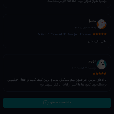
بود،به هیچ عنوان نرید اصلا هم خوش نگذشت
سمیرا
جمعه، 24 فروردین 1403
سانس 20 - پنج شنبه، 23 فروردین 1403 (1 تجربه)
عالی عالی عالی
مهرناز
پنج شنبه، 23 فروردین 1403
با ادمای نترس اطرافتون تیم تشکیل بدید و برین کیف کنید وااقعاااا خیلیییی
ترسناک بود اکتور ها عااالییی از اولش با کلی سورپرایزه
مشاهده همه نظرات