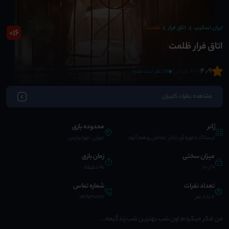
ایران اسکیپ
اتاق فرار
ظلمت
16
+
اتاق فرار ظلمت
4٫9
(496 بازیکن)
62 نظر ثبت شده
مشاهده نظرات کاربران
ژانر
محدوده بازی
ترسناک،دلهره آور،تئاتر تعاملی،وهم آلود
تهران، تهرانپارس
میزان سختی
زمان بازی
9 از 10
90 دقیقه
تعداد نفرات
شماره تماس
4 تا 8 نفر
02191301612
من فکر میکردم اون شب بهترین شب زندگیمه...