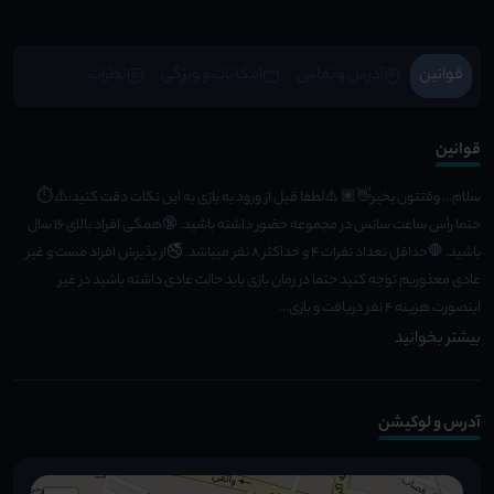
قوانین
آدرس و تماس
امکانات و ویژِگی
نظرات
قوانین
سلام... وقتتون بخیر👋🏽 ⚠️لطفا قبل از ورود به بازی به این نکات دقت کنید:⚠️ ⏱️
حتما رأس ساعت سانس در مجموعه حضور داشته باشید. 🔞همگی افراد بالای ۱۶ سال
باشید. 🛑حداقل تعداد نفرات ۴ و حداکثر ۸ نفر میباشد. 🚭از پذیرش افراد مست و غیر
عادی معذوریم توجه کنید حتما در زمان بازی باید حالت عادی داشته باشید در غیر
اینصورت هزینه ۴ نفر دریافت و بازی...
بیشتر بخوانید
آدرس و لوکیشن