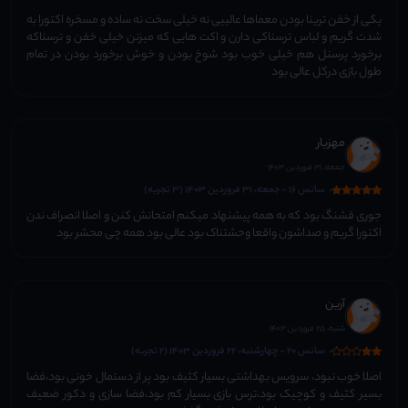
یکی از خفن ترینا بودن معماها عالییی نه خیلی سخت نه ساده و مسخره اکتورا به
شدت گریم و لباس ترسناکی دارن و اکت هایی که میزنن خیلی خفن و ترسناکه
برخورد پرسنل هم خیلی خوب بود شوخ بودن و خوش برخورد بودن در تمام
طول بازی درکل عالی بود
مهزیار
جمعه، 31 فروردین 1403
سانس 16 - جمعه، 31 فروردین 1403 (3 تجربه)
جوری قشنگ بود که به همه پیشنهاد میکنم امتحانش کنن و اصلا انصراف ندن
اکتورا گریم و صداشون واقعا وحشتناک بود عالی بود همه چی محشر بود
آرین
شنبه، 25 فروردین 1403
سانس 20 - چهارشنبه، 22 فروردین 1403 (2 تجربه)
اصلا خوب نبود، سرویس بهداشتی بسیار کثیف بود پر از دستمال خونی بود،فضا
بسیر کثیف و کوچیک بود،ترس بازی بسیار کم بود،فضا سازی و دکور ضعیف