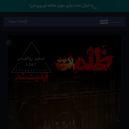
🛏️
با خیال تخت بازی مورد علاقه تو رزرو کن!
همه شهرها
جستجو در