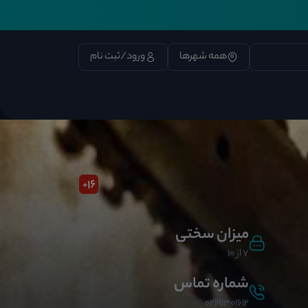
همه شهرها
ورود/ثبت نام
16
+
میزان سختی
7 از 10
شماره تماس
02191301612