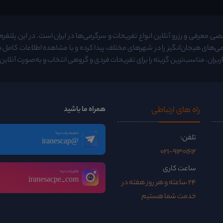
معرفی و رزرو آنلاین انواع تفریحات و سرگرمی‌ها در ایران است. در این پلتفرم م
ی‌های هیجان‌انگیز را در شهرهای مختلف پیدا کرده و با مشاهده اطلاعات کامل
ربران، مناسب‌ترین گزینه را برای تفریحات فردی و گروهی انتخاب و به‌صورت آنلاین ر
راه ‌های ارتباطی
همراه ما باشید
تخفیف یادت نره!
تلفن:
@iranescap
021-91301612
ساعت کاری
فالو یادت نره!
iranesacpe_com
24 ساعته و هر روز هفته در
خدمت شما هستیم