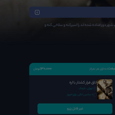
هر دورافتاده شده اند را اسیرکنه و سلاخی کنه و
یمت
130٬000
(به ازای هر نفر)
از:
تومان
اتاق فرار کشتار با اره
تهران، نارمک
0 سانس خالی برای امروز
غیر قابل رزرو