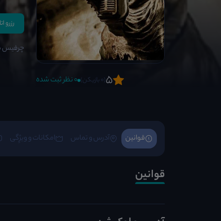
رزرو ات
چرفیس برم
5
0 نظر ثبت شده
(0 بازیکن)
قوانین
آدرس و تماس
امکانات و ویژِگی
قوانین