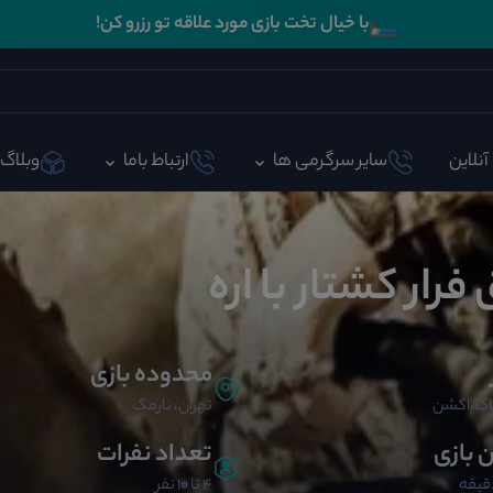
🛏️
با خیال تخت بازی مورد علاقه تو رزرو کن!
آنلاین
سایر سرگرمی ها
ارتباط باما
وبلاگ
 فرار کشتار با اره
محدوده بازی
اک،اکشن
تهران، نارمک
ن بازی
تعداد نفرات
4 تا 10 نفر