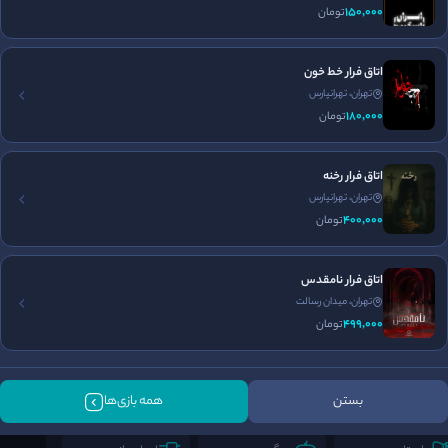
150٬000
تومان
برگزاری تولد
جای پارک مناسب
اتاق فرار خط خون
تهران، تهرانپارس
180٬000
تومان
اتاق فرار رخنه
تهران، تهرانپارس
400٬000
تومان
اتاق فرار نامقدس
تهران، میدان رسالت
499٬000
تومان
فضا سازی
برخورد پرسنل
طراحی معما
5
5
5
/5
/5
/5
بستن
همه بازی‌ها