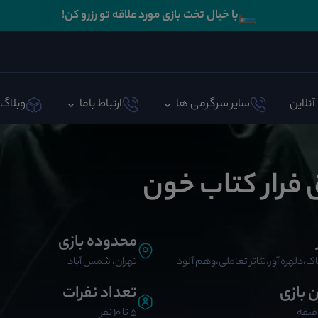
🛏️
با خیال تخت بازی مورد علاقه تو رزرو کن!
آنلاین
سایر سرگرمی ها
ارتباط باما
وبلاگ
ق فرار کتاب خون
محدوده بازی
ک،دلهره آور،تئاتر تعاملی،وهم آلود
تهران، شمس آباد
ن بازی
تعداد نفرات
5 تا 10 نفر