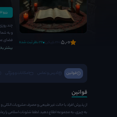
رزرو ا
چند روزی 
و به شما 
فضای عموم
5٫0
22 نظر ثبت شده
(220 بازیکن)
بیشتر بخو
قوانین
آدرس و تماس
امکانات و ویژِگی
قوانین
از پذیرش افراد با حالت غیر طبیعی و مصرف مشروبات الکلی و 
به چیزی، به مجموعه اطلاع دهید.لطفا شئونات اسلامی را رعایت