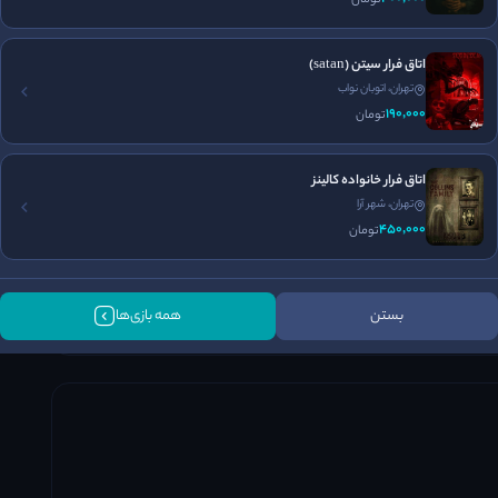
اتاق فرار سیتن (satan)
تهران، اتوبان نواب
190٬000
تومان
ماا برینن😍
اتاق فرار خانواده کالینز
تهران، شهر آرا
450٬000
تومان
بستن
همه بازی‌ها