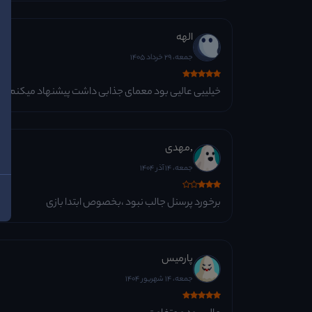
الهه
جمعه، 29 خرداد 1405
خیلییی عالیی بود معمای جذابی داشت پیشنهاد میکنم حت
,مهدی
جمعه، 14 آذر 1404
برخورد پرسنل جالب نبود ،بخصوص ابتدا بازی
پارمیس
جمعه، 14 شهریور 1404