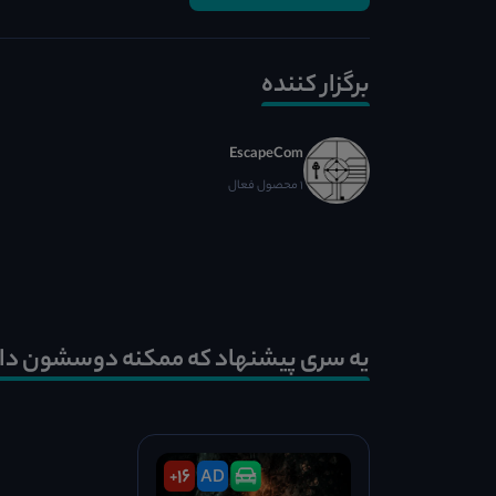
برگزار کننده
EscapeCom
1 محصول فعال
یه سری پیشنهاد که ممکنه دوسشون دا
16
AD
+