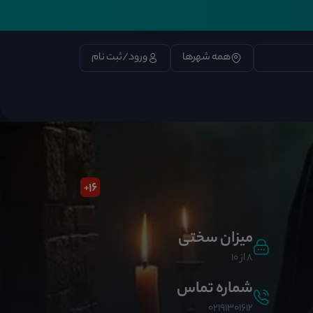
همه شهرها
ورود/ثبت نام
16
+
میزان سختی
8 از 10
شماره تماس
02191301612