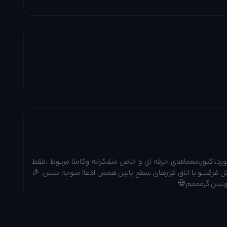
،اکتور،معماهای حرفه ای و خاص متفکرانه وکاملا مربوط ،فقط
للل فرقشو با اتاق فرارهای سطح پایین همش ادعاا متوجه بشین 🎉
ونننن گرمممم💀