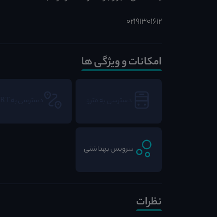
02191301612
امکانات و ویژگی ها
دسترسی به مترو
دسترسی به BRT
سرویس بهداشتی
نظرات