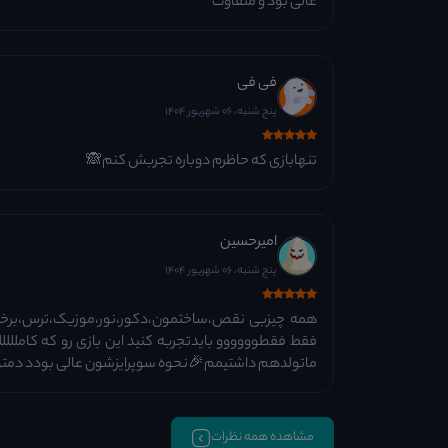
عالی بود و متفاوت
فی فی
پنج شنبه، 06 شهریور 1404
تنهابازی که حاظرم دوباره تجربش کنم🙈
امیرحسین
پنج شنبه، 06 شهریور 1404
همه چیزبی نقص،ساختمون،دکور،نور،موزیک،ترس،برخورد
فقط فقطوووووو بایدتجربه کنید این بازی رو که کامللل
ماتولدهم داشتیمم🎉نحوه سوپرایزشون عالی بودد دمت
مشاهده همه نظرات