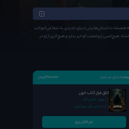
و که همیشه با داستان‌هایش دنیای جدیدی به شما می‌آموخت
ته. هیچ‌کسی از وضعیت او خبر ندارد و هیچ اثری از او در
یمت
260٬000
(به ازای هر نفر)
از:
تومان
اتاق فرار کتاب خون
تهران، شمس آباد
0 سانس خالی برای امروز
غیر قابل رزرو