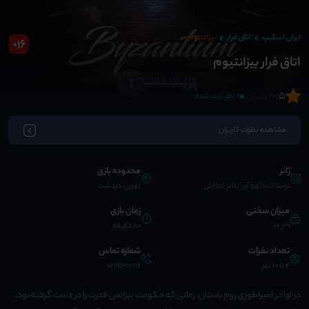
ایران اسکیپ
اتاق فرار
بیزانتیوم
16
+
اتاق فرار بیزانتیوم
5
(20 بازیکن)
2 نظر ثبت شده
مشاهده نظرات کاربران
ژانر
محدوده بازی
ترسناک،دلهره آور،تئاتر تعاملی
تهران، دردشت
میزان سختی
زمان بازی
9 از 10
80 دقیقه
تعداد نفرات
شماره تماس
4 تا 10 نفر
02191301612
در اواخر امپراطوری روم باستان، زمانی که حکومت بیزانس قدرت را در دست گرفته بود،