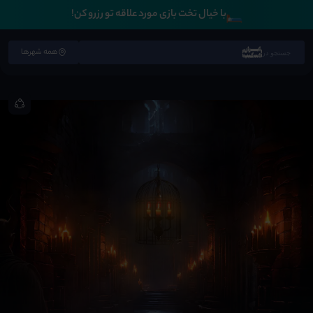
🛏️
با خیال تخت بازی مورد علاقه تو رزرو کن!
همه شهرها
جستجو در