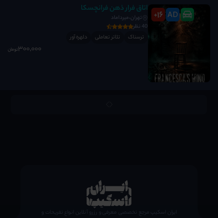
اتاق فرار ذهن فرانچسکا
16
AD
+
تهران،میرداماد
40 نظر
ترسناک
تئاتر تعاملی
دلهره آور
300٬000
تومان
;
ایران اسکیپ مرجع تخصصی معرفی و رزرو آنلاین انواع تفریحات و