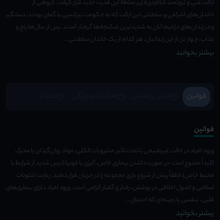
ایالت غنی و ثروتمند «بالاردی» زیر سلطۀ این قدرت جدید قرار گرفت. گروهی از
خاندان‌های اشرافی و سلطنتی این ایالت که به حکومت بیزانسی بدگمان بودند، دستگیر
و در زندان‌های دژخیم آنان به شدیدترین شکنجه‌ها گرفتار آمدند. پس از سال‌ها رنج و
عذاب، چهار ‌تن از این زندانیان، هر کدام از یک خاندان سلطنتی...
بیشتر بخوانید
قوانین
آدرس و تماس
امکانات و ویژِگی
نظرات
قوانین
ورود افراد در حالت غیرطبیعی یا تحت تأثیر مشروبات الکلی، مواد روان‌گردان یا محرک
اکیداً ممنوع است. در صورت داشتن بیماری خاص، آلرژی یا فوبیا (ترس شدید از شرایط یا
محیط خاص)، لطفاً پیش از شروع بازی مجموعه را در جریان قرار دهید. رعایت شئونات
اسلامی و اصول اخلاقی در پوشش، رفتار و گفتار الزامی است. ورود افراد دارای بیماری‌های
قلبی، تنفسی یا زمینه‌ای که احتمال...
بیشتر بخوانید