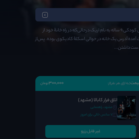
۱۳ نوامبر ۲۰۲۱، استانبول، ترکیه. گزارشات پلیس محلی حاکی از آن است که حدود یک ماه قبل کودکی ۹ ساله به نام اریک درحالی‌که در راه خانۀ خود از
آمده آدرس یک خانه در حوالی اسکلۀ کادیکوی بوده. پس‌از
دست داشتن...
یمت
300٬000
(به ازای هر نفر)
از:
تومان
اتاق فرار کابالا {مشهد}
مشهد، راهنمایی
7 سانس خالی برای امروز
غیر قابل رزرو