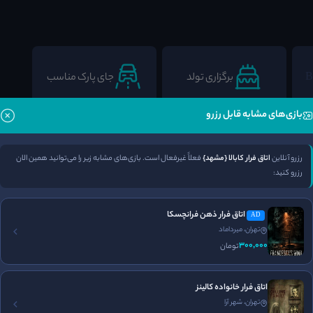
برگزاری تولد
جای پارک مناسب
بازی‌های مشابه قابل رزرو
رزرو آنلاین
اتاق فرار کابالا {مشهد}
فعلاً غیرفعال است. بازی‌های مشابه زیر را می‌توانید همین الان
رزرو کنید:
اتاق فرار ذهن فرانچسکا
AD
تهران، میرداماد
300٬000
تومان
فضا سازی
برخورد پرسنل
طراحی معما
اتاق فرار خانواده کالینز
5
5
5
/5
/5
/5
تهران، شهر آرا