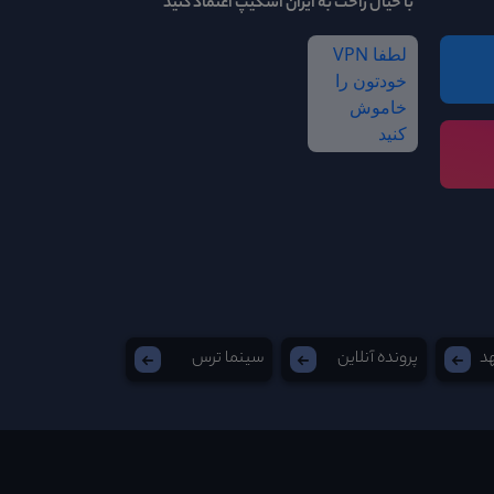
با خیال راحت به ایران اسکیپ اعتماد کنید
لطفا VPN
خودتون را
خاموش
کنید
هد
پرونده آنلاین
سینما ترس