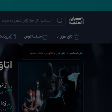
اتاق فرار
سینما ترس
پرونده 
ایران اسکیپ
اتاق فرار
اتاق فرار کابالا {مشهد}
اتاق
ژانر
دلهره
زما
80 دقیقه