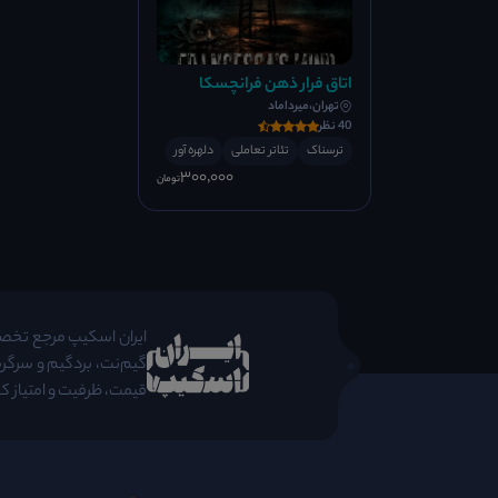
اتاق فرار ذهن فرانچسکا
تهران،میرداماد
40 نظر
ترسناک
تئاتر تعاملی
دلهره آور
300٬000
تومان
;
ایران اسکیپ مرجع تخصصی 
گیم‌نت، بردگیم و سرگرم
قیمت، ظرفیت و امتیاز کا