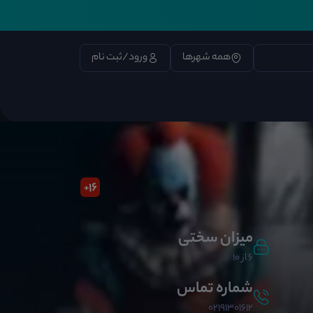
همه شهرها
ورود/ثبت نام
16
+
میزان سختی
6 از 10
شماره تماس
02191301612