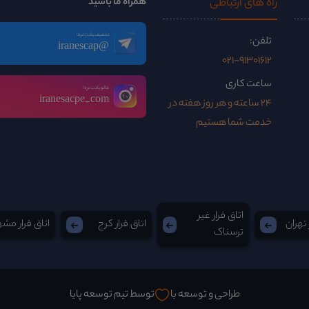
راه ‌های ارتباطی
همراه ما باشید
تخفیف یادت نره!
تلفن:
@iranescap
021-91301612
ساعت کاری
فالو یادت نره!
iranesacpe_com
24 ساعته و هر روز هفته در
خدمت شما هستیم
اتاق فرار غیر
 تهران
اتاق فرار کرج
اتاق فرار مش
ترسناک
طراحی و توسعه با
توسط تیم توسعه پایا