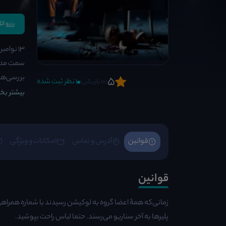
رزرو ات
سمت مدرس
بررسی‌ها
5
1 نظر ثبت شده
(10 بازیکن)
بیشتر بخو
قوانین
آدرس و تماس
امکانات و ویژِگی
قوانین
زمانی‌که همۀ اعضا گروه به لوکیشن رسیدند با شماره همراهی
پلیرها به آخر سناریو می‌رسند. حتما لباس راحت بپوشید.