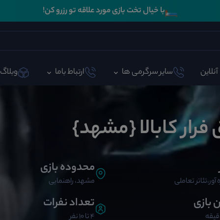
🛏️
با خیال تخت بازی مورد علاقه تو رزرو کن!
آنلاین
سایر سرگرمی ها
ارتباط باما
وبلاگ
 فرار کابالا {مشهد}
محدوده بازی
 آور،تئاتر تعاملی
مشهد، راهنمایی
ن بازی
تعداد نفرات
4 تا 10 نفر