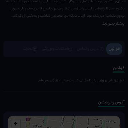
سواری مشغول بود. عباس قلی سوارکار ماهری بود اما اون روز اسب یجور دیگه بود به
یکباره اسب نا آرام شد و ارباب را به زمین زد تا اومدیم ارباب رو از زیر دست و پای حیون
بیرون بکشیم دیر شده بود . ارباب دیگه نای حرف زدن نداشت و بسختی از یک کار...
بیشتر بخوانید
قوانین
آدرس و تماس
امکانات و ویژِگی
نظرات
قوانین
اتاق فرار شوم اولین بازی امگا اسکیپ در سال 1400 تاسیس شد
آدرس و لوکیشن
+