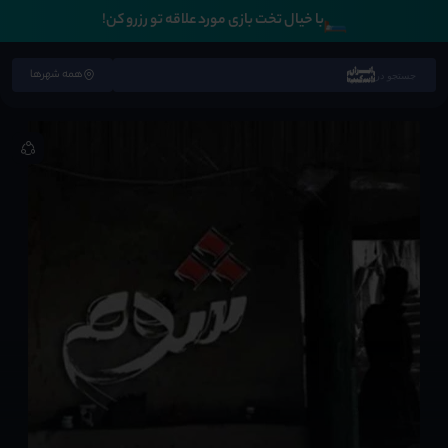
🛏️
با خیال تخت بازی مورد علاقه تو رزرو کن!
همه شهرها
جستجو در