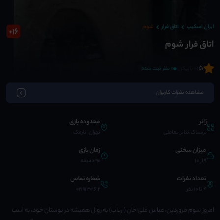
ایران اسکیپ
اتاق فرار
شوم
16
+
اتاق فرار شوم
5
(0 بازیکن)
0 نظر ثبت شده
مشاهده نظرات کاربران
ژانر
محدوده بازی
ترسناک،تئاتر تعاملی
تهران، نارمک
میزان سختی
زمان بازی
9 از 10
90 دقیقه
تعداد نفرات
شماره تماس
4 تا 10 نفر
02191301612
امروز سوم فروردین، عباس قلی خان (ارباب) به روال همیشه در بوستان خود، به اسب