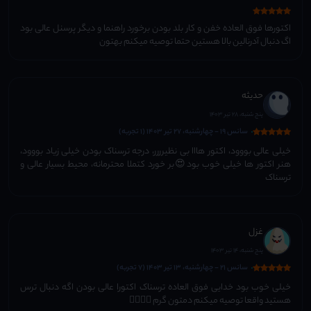
اکتورها فوق العاده خفن و کار بلد بودن برخورد راهنما و دیگر پرسنل عالی بود
اگ دنبال آدرنالین بالا هستین حتما توصیه میکنم بهتون
حدیثه
پنج شنبه، 28 تیر 1403
سانس 19 - چهارشنبه، 27 تیر 1403 (1 تجربه)
خیلی عالی بووود، اکتور هااا بی نظیرررر، درجه ترسناک بودن خیلی زیاد بووود،
هنر اکتور ها خیلی خوب بود😍بر خورد کتملا محترمانه، محیط بسیار عالی و
ترسناک
غزل
پنج شنبه، 14 تیر 1403
سانس 21 - چهارشنبه، 13 تیر 1403 (7 تجربه)
خیلی خوب بود خدایی فوق العاده ترسناک اکتورا عالی بودن اگه دنبال ترس
هستید واقعا توصیه میکنم دمتون گرم 👌🏻👌🏻