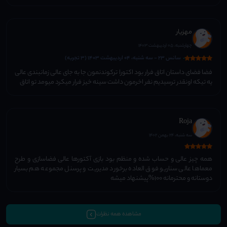
مهزیار
چهارشنبه، 05 اردیبهشت 1403
سانس 23 - سه شنبه، 04 اردیبهشت 1403 (3 تجربه)
فضا فضای داستان اتاق فرار بود اکتورا ترکوندنمون جا به جای عالی زمانبندی عالی
یه تیکه اونقدر ترسیدیم نفر اخرمون داشت سینه خیز فرار میکرد میومد تو اتاق
Roja
سه شنبه، 24 بهمن 1402
همه چیز عالی و حساب شده و منظم بود بازی آکتورها عالی فضاسازی و طرح
معماها عالی سناریو فوق العاده برخورد مدیریت و پرسنل مجموعه هم بسیار
دوستانه و محترمانه ۱۰۰%پیشنهاد میشه
مشاهده همه نظرات