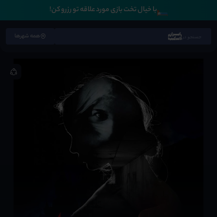
🛏️
با خیال تخت بازی مورد علاقه تو رزرو کن!
همه شهرها
جستجو در