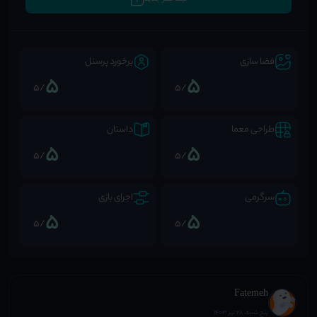
فضا سازی
برخورد پرسنل
5
5
/5
/5
طراحی معما
داستان
5
5
/5
/5
سرگرمی
اجرای بازی
5
5
/5
/5
Fatemeh
پنج شنبه، 28 تیر 1403