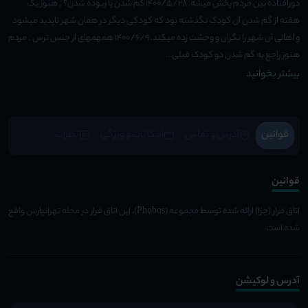
دورافتاده بین مردم پخش میشه. 1400/5/28 گم شدن یا ربوده شدن؟ ; هنوز یک
هفته از گم شدن آن کودک نگذشته بود که کودکی دیگر در همان شهر ناپدید میشود
و اهالی آن شهر را نگران و وحشت زده میکند. 1400/6/9 همهمهای از جنس ترس ; مردم
هنوز راجع به گم شدن دو کودک قبلی...
بیشتر بخوانید
قوانین
آدرس و تماس
امکانات و ویژِگی
نظرات
قوانین
اتاق فرار (جزا) ارائه شده توسط مجموعه (Phobos)، این اتاق فرار در محله تهرانپارس واقع
شده است.
آدرس و لوکیشن