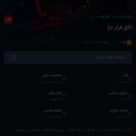
ایران اسکیپ
اتاق فرار
جزا
16
+
اتاق فرار جزا
5
(216 بازیکن)
24 نظر ثبت شده
مشاهده نظرات کاربران
ژانر
محدوده بازی
ترسناک
تهران، تهرانپارس
میزان سختی
زمان بازی
9 از 10
90 دقیقه
تعداد نفرات
شماره تماس
4 تا 9 نفر
02191301612
1400/5/23 ناپدید شدن ناگهانی یک کودک ; خبری که دهان به دهان در شهری