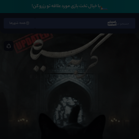
🛏️
با خیال تخت بازی مورد علاقه تو رزرو کن!
همه شهرها
جستجو در