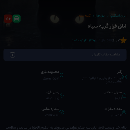
ایران اسکیپ
اتاق فرار
گربه سیاه
16
+
اتاق فرار گربه سیاه
4٫7
(1544 بازیکن)
193 نظر ثبت شده
مشاهده نظرات کاربران
ژانر
محدوده بازی
ترسناک،دلهره آور،وهم آلود،تئاتر
تهران، پیروزی
تعاملی،مهیج
میزان سختی
زمان بازی
9 از 10
105 دقیقه
تعداد نفرات
شماره تماس
4 تا 8 نفر
02191301612
بنام خدا وصیت نامه اینجانب اصغر فراهانی معروف به حکیم الاطبا در صحت و سلامت