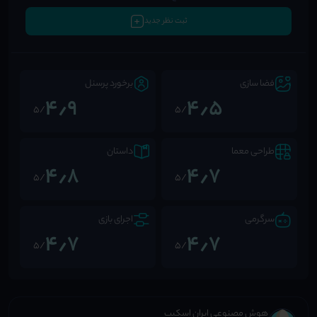
ثبت نظر جدید
فضا سازی
برخورد پرسنل
4٫9
4٫5
/5
/5
طراحی معما
داستان
4٫8
4٫7
/5
/5
سرگرمی
اجرای بازی
4٫7
4٫7
/5
/5
هوش مصنوعی ایران اسکیپ