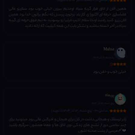
سانس 18 - جمعه، 21 آذر 1404 (1 تجربه)
همین الان از اتاق فرار گربه سیاه اومدیم بیرون خیلی خوب بود سناریو عالی
فضاسازی حرفه ای اکتورا ی کار بلد برخورد پرسنل که نگم براتون خدا بود همین
الان رزرو کنید رفتید اونجا سلام اکیپ فراریا رو برسونید به تیم فوق حرفه ای گربه
سیاه در آخر خسته نباشید و تشکر بابت این همه کیفیت که ارائه دادید
Mahsa
یکشنبه، 16 آذر 1404
خیلی خوب و خفن بود
پریماه
پنج شنبه، 13 آذر 1404
سانس 20 - پنج شنبه، 13 آذر 1404 (1 تجربه)
ژانر ترسناک و هیجانی داشت در کل برای هیجان و ادرنالین عالی بود میتونید برای
چند ساعتی دور از تشنج های زندگی توی اتاق ها و معما همشون سرگرم باشید
❤️‍🩹مرسی از پشت صحنه اشون