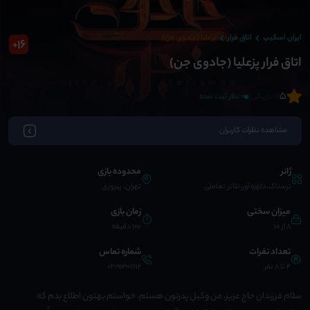
ایران اسکیپ
اتاق فرار
پزعلیا (جادوی جن)
16
+
اتاق فرار پزعلیا (جادوی جن)
5
(0 بازیکن)
0 نظر ثبت شده
مشاهده نظرات کاربران
ژانر
محدوده بازی
ترسناک،دلهره آور،تئاتر تعاملی
تهران، پیروزی
میزان سختی
زمان بازی
8 از 10
100 دقیقه
تعداد نفرات
شماره تماس
4 تا 8 نفر
02191301612
سلام فرزندان حاج عزیز، من وکیل پدرتون هستم. خواستم بهتون اطلاع بدم که