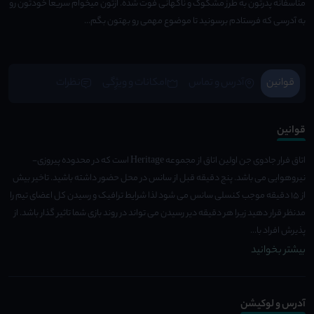
متاسفانه پدرتون به طرز مشکوک و ناگهانی فوت شده. ازتون میخوام سریعاً خودتون رو
به آدرسی که فرستادم برسونید تا موضوع مهمی رو بهتون بگم...
قوانین
آدرس و تماس
امکانات و ویژِگی
نظرات
قوانین
اتاق فرار جادوی جن اولین اتاق از مجموعه Heritage است که در محدوده پیروزی-
نیروهوایی می باشد. پنج دقیقه قبل از سانس در محل حضور داشته باشید. تاخیر بیش
از 15 دقیقه موجب کنسلی سانس می شود لذا شرایط ترافیک و رسیدن کل اعضای تیم را
مدنظر قرار دهید زیرا هر دقیقه دیر رسیدن می تواند در روند بازی شما تاثیر گذار باشد. از
پذیرش افراد با...
بیشتر بخوانید
آدرس و لوکیشن