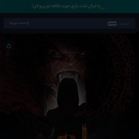
🛏️
با خیال تخت بازی مورد علاقه تو رزرو کن!
همه شهرها
جستجو در