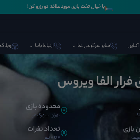
🛏️
با خیال تخت بازی مورد علاقه تو رزرو کن!
آنلاین
سایر سرگرمی ها
ارتباط باما
وبلاگ
 فرار الفا ویروس
محدوده بازی
اک
تهران، شهرک غرب
ن بازی
تعداد نفرات
4 تا 7 نفر