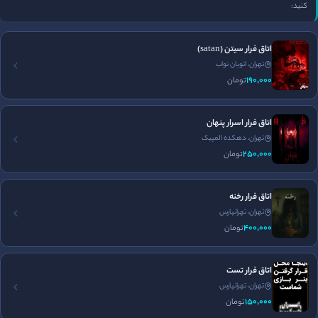
کنید:
اتاق فرار سیتن (satan)
برگزاری تولد
جای پارک مناسب
تهران، اتوبان نواب
190٬000
تومان
اتاق فرار اسرار پنهان
تهران، دهکده المپیک
250٬000
تومان
اتاق فرار رخنه
تهران، تهرانپارس
400٬000
تومان
فضا سازی
برخورد پرسنل
طراحی معما
اتاق فرار تست
5
5
4
تهران، تهرانپارس
/5
/5
/5
150٬000
تومان