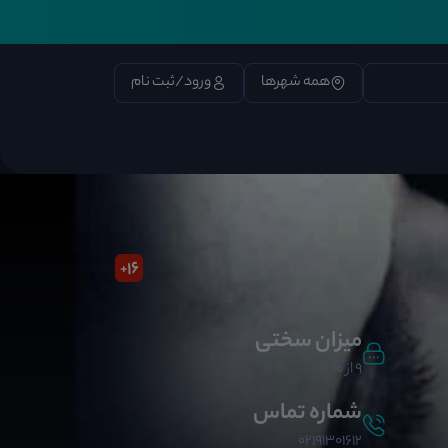
همه شهرها
ورود/ثبت نام
16
+
میزان سختی
9 از 10
شماره تماس
02191301612