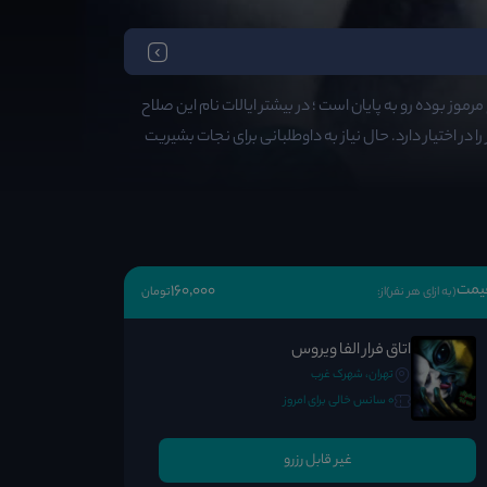
وز بوده رو به پایان است ؛ در بیشتر ایالات نام این صلاح
ر اختیار دارد. حال نیاز به داوطلبانی برای نجات بشیریت
یمت
160٬000
(به ازای هر نفر)
از:
تومان
اتاق فرار الفا ویروس
تهران، شهرک غرب
0 سانس خالی برای امروز
غیر قابل رزرو