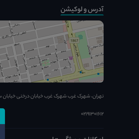
آدرس و لوکیشن
تهران، شهرک غرب شهرک غرب خیابان درختی خیابان سپ
02191301612