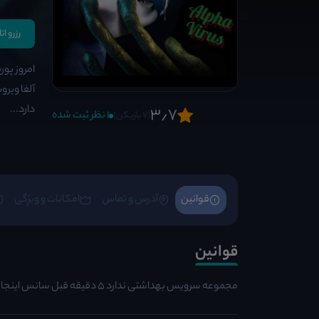
رزرو ات
امروز پور
آلفا ویرو
دارد...
3٫7
1 نظر ثبت شده
(7 بازیکن)
قوانین
آدرس و تماس
امکانات و ویژِگی
قوانین
مجموعه سرویس بهداشتی ندارد ۵ دقیقه قبل سانس اینجا باشید ۱۵ دقیقه تاخیر سانس شما سوخته میشود