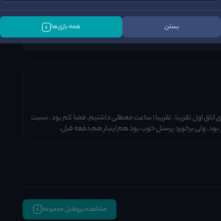
داستان
سرگرمی
اجرای بازی
3
2
3
بستن
همه بازی‌ها
/5
/5
/5
معما ها پخته نبود و غیر منطقی بود بعضیاش بغیر معمای اتاق اول تقریبا. تقریبا ۱ ساعت معطلی داشتیم. فضا کم بود. نسبت
تر بود. ولی برخورد پرسنل خوب بود هم اینبار هم دفعه قبل.
مشاهده پروفایل مجموعه